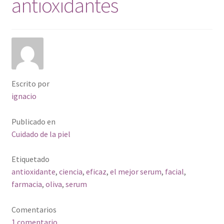
antioxidantes
Más que marketing: I+D
Más que promesas: hechos
PRODUCTOS
Escrito por
PUNTOS DE VENTA
ignacio
Publicado en
SERUMS PIEL
Cuidado de la piel
ORIGEN
Etiquetado
antioxidante
,
ciencia
,
eficaz
,
el mejor serum
,
facial
,
farmacia
,
oliva
,
serum
Comentarios
1 comentario