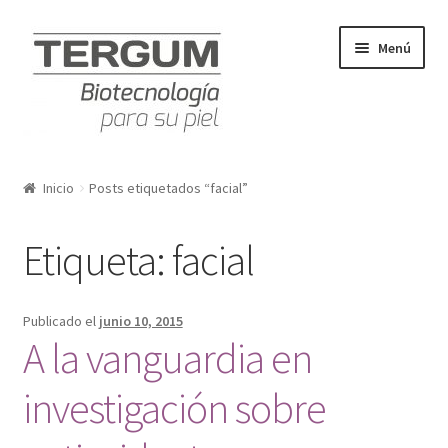
Ir a la navegación
Ir al contenido
Menú
Inicio
Inicio
Posts etiquetados “facial”
BLOG
Etiqueta: facial
CHAMPÚS
CIENCIA
Publicado el
junio 10, 2015
A la vanguardia en
COMPRAR
investigación sobre
IBIS