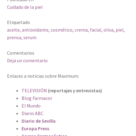
Cuidado de la piel
Etiquetado
aceite
,
antioxidante
,
cosmético
,
crema
,
facial
,
oliva
,
piel
,
prensa
,
serum
Comentarios
Deja un comentario
Enlaces a noticias sobre Maximum:
TELEVISIÓN
(reportajes y entrevistas)
Blog Farmacor
El Mundo
Diario ABC
Diario de Sevilla
Europa Press
Correo Farmacéutico