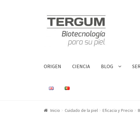
Ir a la navegación
Ir al contenido
ORIGEN
CIENCIA
BLOG
SE
Inicio
BLOG
CHAMPÚS
CIENCIA
COMPRAR
IBI
Inicio
Cuidado de la piel
Eficacia y Precio
B
PUNTOS DE VENTA
SERUMS PIEL
ORIGEN