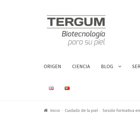
Ir a la navegación
Ir al contenido
ORIGEN
CIENCIA
BLOG
SE
Inicio
BLOG
CHAMPÚS
CIENCIA
COMPRAR
IBI
Inicio
Cuidado de la piel
Sesión formativa e
PUNTOS DE VENTA
SERUMS PIEL
ORIGEN