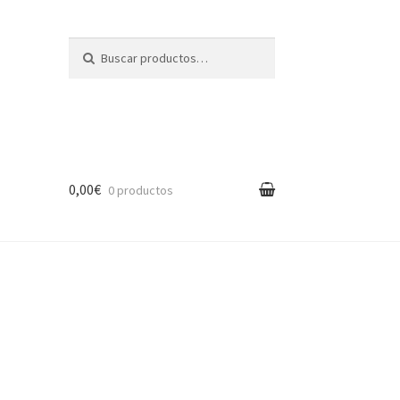
Buscar por:
Buscar
0,00€
0 productos
eport
nda