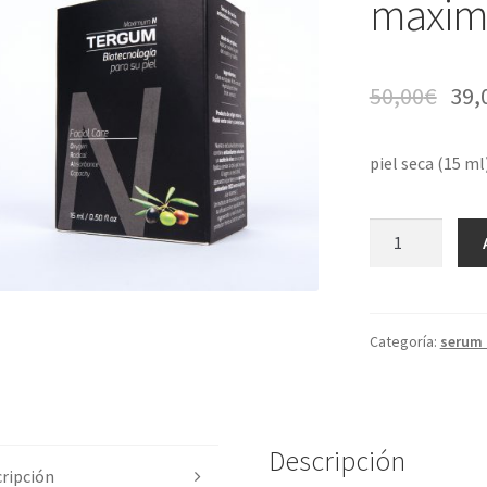
maxi
🔍
50,00
€
39,
piel seca (15 ml
Cantidad
Categoría:
serum 
Descripción
ripción