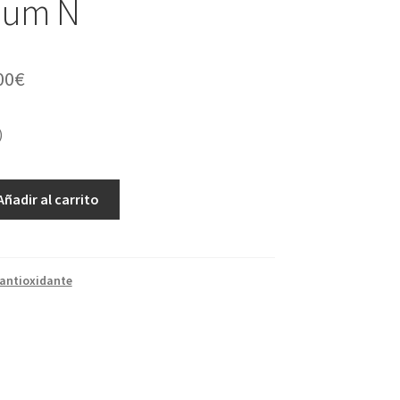
mum N
00
€
)
Añadir al carrito
antioxidante