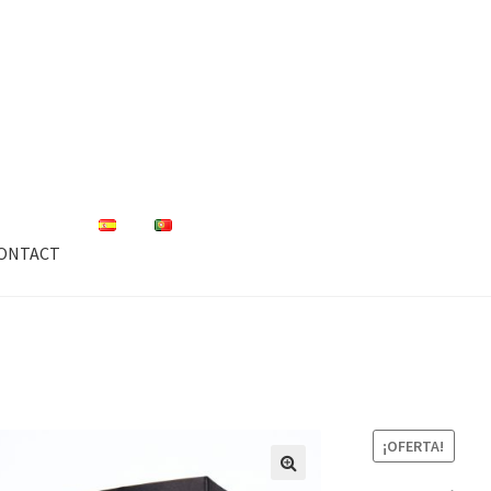
ONTACT
ABOUT US
BLOG
Carrito
CONTACT
FACTS
Finalizar compra
IBIS R
han promises: Facts
OLIVE OIL
OUR TECHNOLOGY
PRODUCTS
Tie
¡OFERTA!